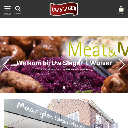
MAND
ZOEKEN
MENU
Welkom bij Uw Slager 't Wuiver
Ook het adres voor de lekkerste maaltijden!